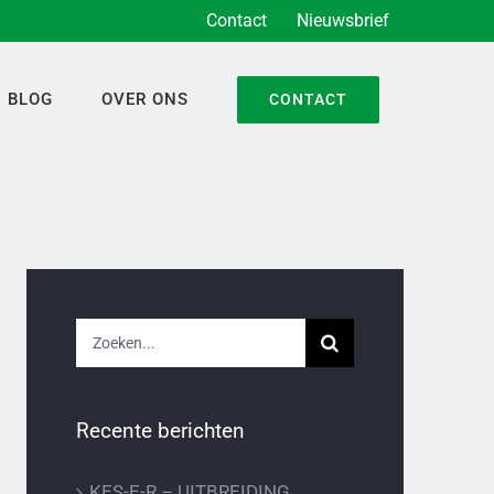
Contact
Nieuwsbrief
BLOG
OVER ONS
CONTACT
Zoeken
naar:
Recente berichten
KES-E-R – UITBREIDING