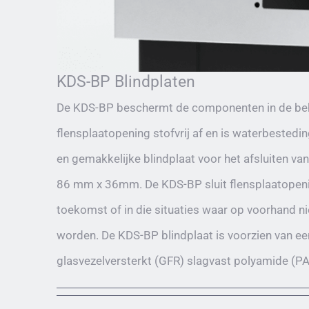
KDS-BP Blindplaten
De KDS-BP beschermt de componenten in de behu
flensplaatopening stofvrij af en is waterbested
en gemakkelijke blindplaat voor het afsluiten 
86 mm x 36mm. De KDS-BP sluit flensplaatopening
toekomst of in die situaties waar op voorhand ni
worden. De KDS-BP blindplaat is voorzien van ee
glasvezelversterkt (GFR) slagvast polyamide (PA