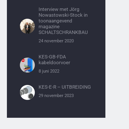
Interview met Jörg
Nowastowski-Stock in
toonaangevend
magazine
SCHALTSCHRANKBAU
24 november 2020
KES-GB-FDA
kabeldoorvoer
8 juni 2022
KES-E-R – UITBREIDING
29 november 2023