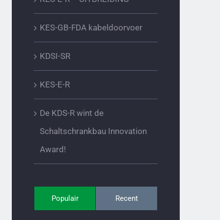
KES-GB-FDA kabeldoorvoer
KDSI-SR
KES-E-R
De KDS-R wint de
Schaltschrankbau Innovation
Award!
Populair
Recent