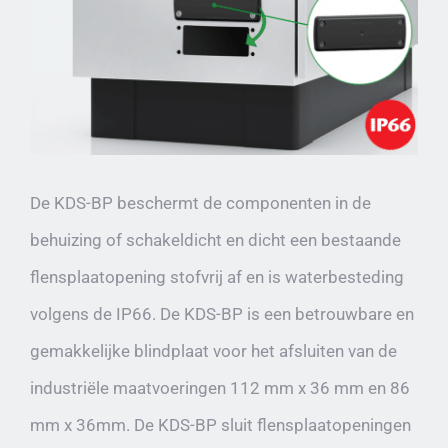
De KDS-BP beschermt de componenten in de
behuizing of schakeldicht en dicht een bestaande
flensplaatopening stofvrij af en is waterbesteding
volgens de IP66. De KDS-BP is een betrouwbare en
gemakkelijke blindplaat voor het afsluiten van de
industriële maatvoeringen 112 mm x 36 mm en 86
mm x 36mm. De KDS-BP sluit flensplaatopeningen