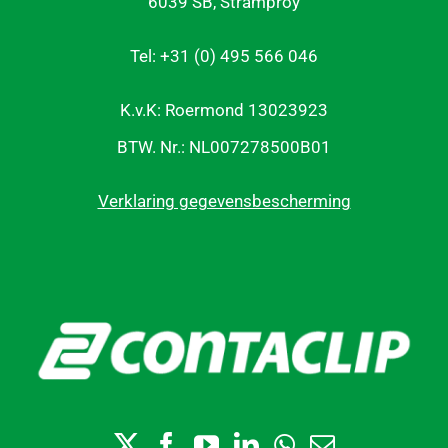
6039 SB, Stramproy
Tel: +31 (0) 495 566 046
K.v.K: Roermond 13023923
BTW. Nr.: NL007278500B01
Verklaring gegevensbescherming