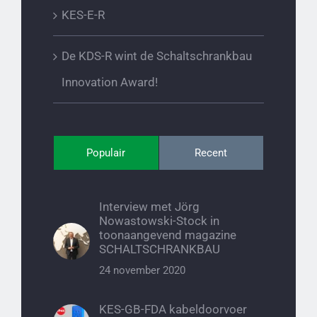
KES-E-R
De KDS-R wint de Schaltschrankbau
Innovation Award!
Populair
Recent
Interview met Jörg
Nowastowski-Stock in
toonaangevend magazine
SCHALTSCHRANKBAU
24 november 2020
KES-GB-FDA kabeldoorvoer